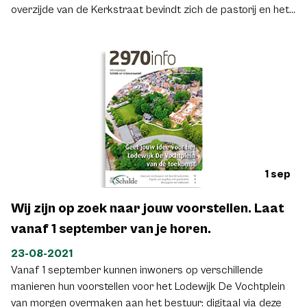
overzijde van de Kerkstraat bevindt zich de pastorij en het
Heilig Hart van Maria school en instituut. Dagelijks is het een
komen en gaan op en rond het plein van een 800-tal
leerlingen van kleuter tot het middelbare onderwijs. Wat is
jouw idee om van het plein een veilige schoolomgeving te
maken?
Klik hier om jouw voorstel hiervoor in te dienen.
1 sep
Wij zijn op zoek naar jouw voorstellen. Laat
vanaf 1 september van je horen.
23-08-2021
Vanaf 1 september kunnen inwoners op verschillende
manieren hun voorstellen voor het Lodewijk De Vochtplein
van morgen overmaken aan het bestuur: digitaal via deze