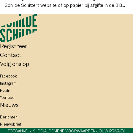
Schilde Schittert website of op papier bij afgifte in de BIB
van ’s-Gravenwezel of in de brievenbus van het
gemeentehuis. Het papieren formulier vind je in de
september/ oktober editie van het 2970info magazine van
de gemeente.
Registreer
Contact
Volg ons op
Facebook
Instagram
Hoplr
YouTube
Nieuws
Berichten
Nieuwsbrief
|
|
|
TOEGANKELIJKHEID
ALGEMENE VOORWAARDEN
JOUW PRIVACY