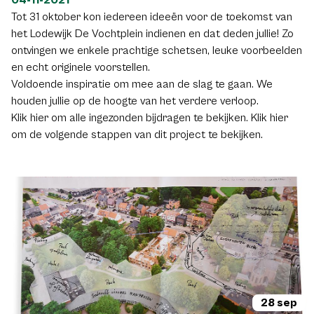
04-11-2021
staat op het verlanglijstje van velen. Dat de Schildenaar een
Tot 31 oktober kon iedereen ideeën voor de toekomst van
Bourgondiër is, is duidelijk. Een brasserie, koffiehuis of
het Lodewijk De Vochtplein indienen en dat deden jullie! Zo
ijssalon met terras en speeltuin worden in het bijzonder
ontvingen we enkele prachtige schetsen, leuke voorbeelden
geapprecieerd. Ook voldoende zitbanken en een
en echt originele voorstellen.
picknickplek in het groen zien jullie helemaal zitten.
Voldoende inspiratie om mee aan de slag te gaan. We
houden jullie op de hoogte van het verdere verloop.
Inrichting
Klik hier om alle ingezonden bijdragen te bekijken. Klik hier
Het plein wordt pas een leuke ontmoetingsplek als het
om de volgende stappen van dit project te bekijken.
mooi is ingericht. Groen en water genieten jullie voorkeur.
Het merendeel wenst geen extra gebouwen en is
voorstander van minder verharding door bijvoorbeeld
wandelpaden in grind aan te leggen. Een fontein of wadi
doen het plein leven. Voldoende vuilnisbakken en
energiezuinige verlichting moeten voor een propere en
veilige ontmoetingsplek zorgen waar gezelligheid primeert!
Sport & spel
Het speelveld op het plein moet zeker worden behouden
28 sep
maar kan veelzijdiger volgens een groot aantal