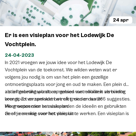
24 apr
Er is een visieplan voor het Lodewijk De
Vochtplein.
24-04-2023
In 2021 vroegen we jouw idee voor het Lodewijk De
Vochtplein van de toekomst. We wilden weten wat er
volgens jou nodig is om van het plein een gezellige
ontmoetingsplaats voor jong en oud te maken. Een plein dat
actief gebruikt wordt en mensen met elkaar in verbinding
als ontmoetingsplaats op gebied van mobiliteit als ruimte
brengt. Zo verzamelden we niet minder dan 366 suggesties.
voor sport en spel wat betreft groen en water
We groepeerden en evalueerden de ideeën en gebruikten
Meer weten over het visieplan
ze om een visie voor het plein uit te werken. Een visieplan is
Geef je mening over het visieplan
nog geen definitief plan. Het is een ontwerp dat vormgeeft
aan de principes waaraan het plein in de toekomst moet
voldoen: