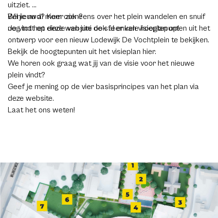
uitziet.
Benieuwd? Kom ook eens over het plein wandelen en snuif
Wil je nu al meer zien?
nog tot het einde van juni de sfeer van visieplan op!
Je vindt op deze website ook al enkele hoogtepunten uit het
ontwerp voor een nieuw Lodewijk De Vochtplein te bekijken.
Bekijk de hoogtepunten uit het visieplan hier.
We horen ook graag wat jij van de visie voor het nieuwe
plein vindt?
Geef je mening op de vier basisprincipes van het plan via
deze website.
Laat het ons weten!