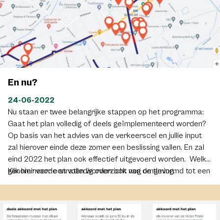
En nu?
24-06-2022
Nu staan er twee belangrijke stappen op het programma:
Gaat het plan volledig of deels geïmplementeerd worden?
Op basis van het advies van de verkeerscel en jullie input
zal hierover einde deze zomer een beslissing vallen. En zal
eind 2022 het plan ook effectief uitgevoerd worden. Welke
genomineerde straten worden ook nog omgevormd tot een
Klik hier voor een volledig overzicht van de timing.
fietsstraat? Jullie nomineerden nog 40 bijkomende straten.
Ook deze worden onder de loep genomen. Eerst bekijken
we welke straten in aanmerking komen. Zo zijn
gewestwegen en andere belangrijke hoofdwegen