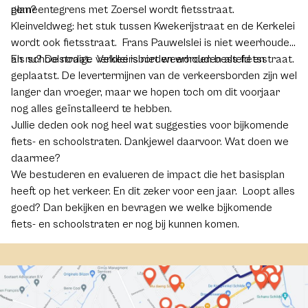
plan?
gemeentegrens met Zoersel wordt fietsstraat.
Kleinveldweg: het stuk tussen Kwekerijstraat en de Kerkelei
wordt ook fietsstraat. Frans Pauwelslei is niet weerhouden
als schoolstraat. Veldlei is niet weerhouden als fietsstraat.
En nu? De nodige verkeersborden worden besteld en
geplaatst. De levertermijnen van de verkeersborden zijn wel
langer dan vroeger, maar we hopen toch om dit voorjaar
nog alles geïnstalleerd te hebben.
Jullie deden ook nog heel wat suggesties voor bijkomende
fiets- en schoolstraten. Dankjewel daarvoor. Wat doen we
daarmee?
We bestuderen en evalueren de impact die het basisplan
heeft op het verkeer. En dit zeker voor een jaar. Loopt alles
goed? Dan bekijken en bevragen we welke bijkomende
fiets- en schoolstraten er nog bij kunnen komen.