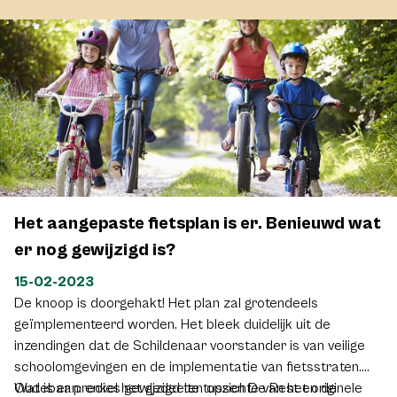
Het aangepaste fietsplan is er. Benieuwd wat
er nog gewijzigd is?
15-02-2023
De knoop is doorgehakt! Het plan zal grotendeels
geïmplementeerd worden. Het bleek duidelijk uit de
inzendingen dat de Schildenaar voorstander is van veilige
schoolomgevingen en de implementatie van fietsstraten.
Wat is er precies gewijzigd ten opzichte van het originele
Oudebaan: enkel het gedeelte tussen De Rest en de