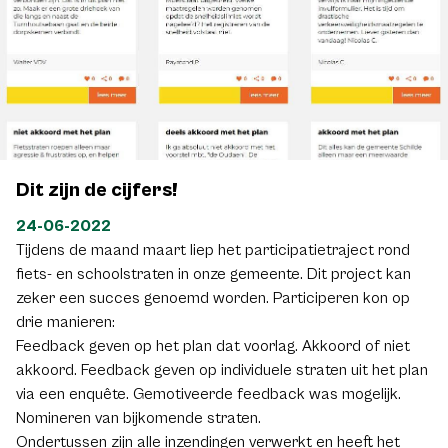
uitgesloten. Vervolgens bekijken we wat de impact is van de
implementatie van fiets- en schoolstraten uit het plan (zie
hierboven) op de mobiliteit. En tenslotte komen we terug
naar jou met concrete bijkomende fietsstraten waarop
jullie kunnen stemmen. De planning hiervan is voorzien voor
begin 2023.
Dit zijn de cijfers!
24-06-2022
Tijdens de maand maart liep het participatietraject rond
fiets- en schoolstraten in onze gemeente. Dit project kan
zeker een succes genoemd worden. Participeren kon op
drie manieren:
Feedback geven op het plan dat voorlag. Akkoord of niet
akkoord. Feedback geven op individuele straten uit het plan
via een enquête. Gemotiveerde feedback was mogelijk.
Nomineren van bijkomende straten.
Ondertussen zijn alle inzendingen verwerkt en heeft het