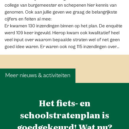
college van burgemeester en schepenen hier kennis van
genomen. Ook aan jullie geven we graag de belangrijkste
cijfers en feiten al mee:
Er kwamen 130 inzendingen binnen op het plan. De enquête
werd 109 keer ingevuld. Hierop kwam ook kwalitatief heel
veel input over waarom bepaalde straten wel of net geen
goed idee waren. Er waren ook nog 115 inzendingen over
bijkomende straten die ook genomineerd werden als fiets-
of schoolstraat. In totaal werden er 40 verschillende extra
fietsstraten genomineerd. In totaal zijn er 200 unieke
gebruikers geregistreerd.
Meer nieuws & activiteiten
Het fiets- en
schoolstratenplan is
goedgekeurd! Wat nu?