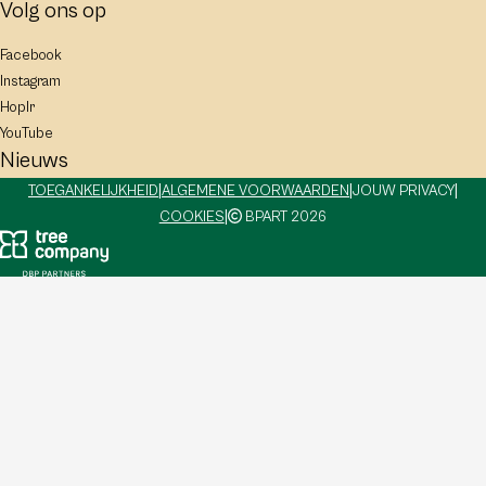
Volg ons op
Facebook
Instagram
Hoplr
YouTube
Nieuws
|
|
|
TOEGANKELIJKHEID
ALGEMENE VOORWAARDEN
JOUW PRIVACY
|
COOKIES
BPART 2026