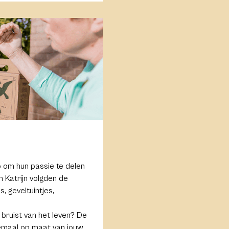
ef. Tuinrangers helpen hun
en via de tuinen van de
p om hun passie te delen
n Katrijn volgden de
 geveltuintjes,
 bruist van het leven? De
lemaal op maat van jouw