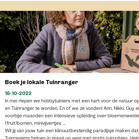
concrete actie die al werd opgestart, is het Tuinranger initiati
stad of gemeente om biodiverser en klimaatrobuuster te word
inwoners.
Boek je lokale Tuinranger
16-10-2022
In mei riepen we hobbytuiniers met een hart voor de natuur o
en Tuinranger te worden. En of we ze vonden! Ann, Nikki, Guy e
voorbije maanden een intensieve opleiding over bloemenweides,
(fruit)bomen, minivijvertjes …
Wil jij van jouw tuin een klimaatbestendig paradijsje maken dat
Tuinrangers helpen je graag op weg met gratis tuinadvies. He