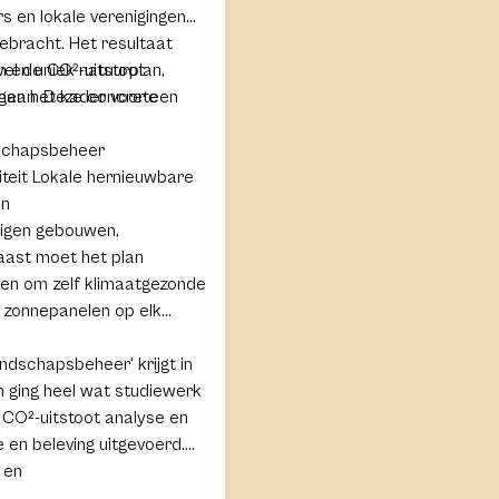
s en lokale verenigingen
gebracht. Het resultaat
n en uniek natuurplan,
wel de CO²-uitstoot
men het kader voor een
ngaan. Deze concrete
dschapsbeheer
iteit Lokale hernieuwbare
en
eigen gebouwen,
aast moet het plan
ren om zelf klimaatgezonde
, zonnepanelen op elk
ndschapsbeheer' krijgt in
n ging heel wat studiewerk
 CO²-uitstoot analyse en
e en beleving uitgevoerd.
 en
n concrete acties. Een