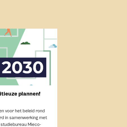
tieuze plannen!
en voor het beleid rond
erd in samenwerking met
 studiebureau Mieco-