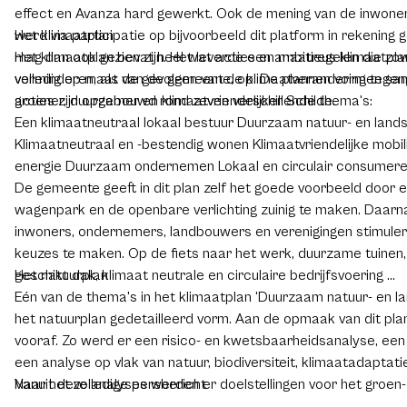
effect en Avanza hard gewerkt. Ook de mening van de inwoner
werd via participatie op bijvoorbeeld dit platform in rekening 
Het klimaatplan
mag dan ook gezien zijn. Het leverde een ambitieus klimaatpla
Het klimaatplan bevat heel wat acties en maatregelen die zo
volledig op maat van de gemeente, op. De plannen vormen sa
verminderen, als de gevolgen van de klimaatverandering tege
groener, duurzamer en klimaatvriendelijker Schilde.
acties zijn opgebouwd rond zeven verschillende thema's:
Een klimaatneutraal lokaal bestuur Duurzaam natuur- en lan
Klimaatneutraal en -bestendig wonen Klimaatvriendelijke mobil
energie Duurzaam ondernemen Lokaal en circulair consumer
De gemeente geeft in dit plan zelf het goede voorbeeld door 
wagenpark en de openbare verlichting zuinig te maken. Daarn
inwoners, ondernemers, landbouwers en verenigingen stimule
keuzes te maken. Op de fiets naar het werk, duurzame tuinen
geschikt dak, klimaat neutrale en circulaire bedrijfsvoering ...
Het natuurplan
Eén van de thema's in het klimaatplan 'Duurzaam natuur- en la
het natuurplan gedetailleerd vorm. Aan de opmaak van dit pla
vooraf. Zo werd er een risico- en kwetsbaarheidsanalyse, een
een analyse op vlak van natuur, biodiversiteit, klimaatadaptati
Vanuit deze analyses werden er doelstellingen voor het groen-
Naar het volledige persbericht
natuurbeleid vastgelegd, die in het plan ook worden vertaald i